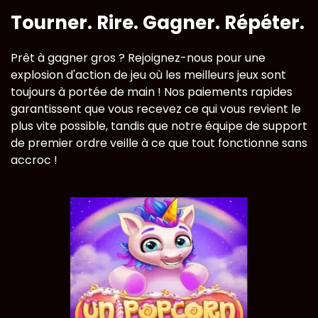
Tourner. Rire. Gagner. Répéter.
Prêt à gagner gros ? Rejoignez-nous pour une
explosion d'action de jeu où les meilleurs jeux sont
toujours à portée de main ! Nos paiements rapides
garantissent que vous recevez ce qui vous revient le
plus vite possible, tandis que notre équipe de support
de premier ordre veille à ce que tout fonctionne sans
accroc !