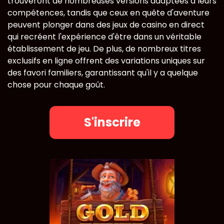
trouveront de nombreuses versions adaptées à leurs
compétences, tandis que ceux en quête d'aventure
peuvent plonger dans des jeux de casino en direct
qui recréent l'expérience d'être dans un véritable
établissement de jeu. De plus, de nombreux titres
exclusifs en ligne offrent des variations uniques sur
des favori familiers, garantissant qu'il y a quelque
chose pour chaque goût.
S'inscrire