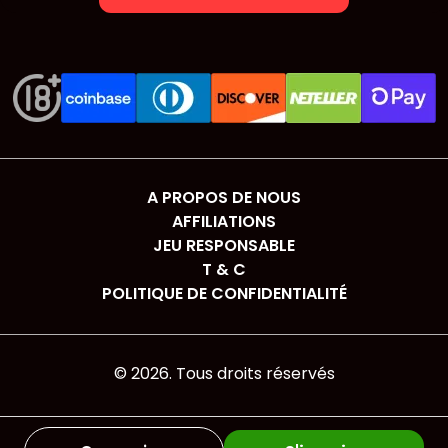
A PROPOS DE NOUS
AFFILIATIONS
JEU RESPONSABLE
T & C
POLITIQUE DE CONFIDENTIALITÉ
©
2026
. Tous droits réservés