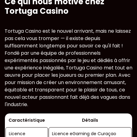
Ce qui nous motive chez
Tortuga Casino
Tortuga Casino est le nouvel arrivant, mais ne laissez
pas cela vous tromper — il existe depuis
suffisamment longtemps pour savoir ce qu'il fait !
Fondé par une équipe de professionnels
expérimentés passionnés par le jeu et dédiés à offrir
une expérience inégalée, Tortuga Casino met tout en
œuvre pour placer les joueurs au premier plan. Avec
pour mission de créer un environnement amusant,
équitable et transparent pour le plaisir de tous, ce
nouvel acteur passionnant fait déjà des vagues dans
l'industrie.
Caractéristique
Détails
Licence
Licence eGaming de Curaçao