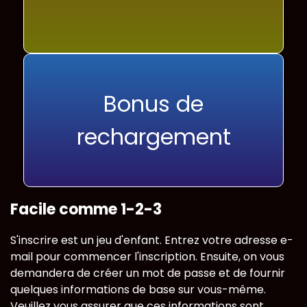
Bonus de
rechargement
Facile comme 1-2-3
S'inscrire est un jeu d'enfant. Entrez votre adresse e-
mail pour commencer l'inscription. Ensuite, on vous
demandera de créer un mot de passe et de fournir
quelques informations de base sur vous-même.
Veuillez vous assurer que ces informations sont