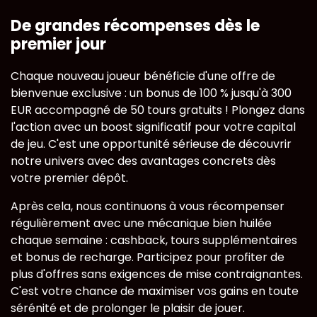
De grandes récompenses dès le
premier jour
Chaque nouveau joueur bénéficie d'une offre de
bienvenue exclusive : un bonus de 100 % jusqu'à 300
EUR accompagné de 50 tours gratuits ! Plongez dans
l'action avec un boost significatif pour votre capital
de jeu. C'est une opportunité sérieuse de découvrir
notre univers avec des avantages concrets dès
votre premier dépôt.
Après cela, nous continuons à vous récompenser
régulièrement avec une mécanique bien huilée
chaque semaine : cashback, tours supplémentaires
et bonus de recharge. Participez pour profiter de
plus d'offres sans exigences de mise contraignantes.
C'est votre chance de maximiser vos gains en toute
sérénité et de prolonger le plaisir de jouer.