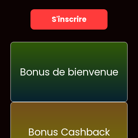
S'inscrire
Bonus de bienvenue
Bonus Cashback