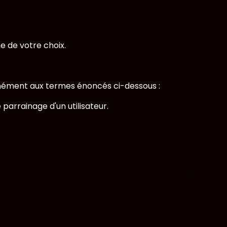
e de votre choix.
mément aux termes énoncés ci-dessous :
 parrainage d'un utilisateur.