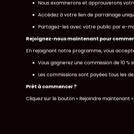
Nous examinerons et approuverons votre
Accédez à votre lien de parrainage uniqu
Partagez-les avec votre public par e-mail
Rejoignez-nous maintenant pour commen
En rejoignant notre programme, vous accept
Vous gagnerez une commission de 10 % sur t
Les commissions sont payées tous les de
Prêt à commencer ?
Cliquez sur le bouton « Rejoindre maintenant