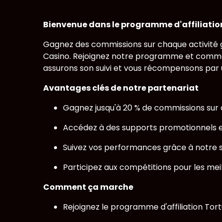
Bienvenue dans le programme d'affiliati
Gagnez des commissions sur chaque activité 
Casino. Rejoignez notre programme et commence
assurons son suivi et vous récompensons par
Avantages clés de notre partenariat
Gagnez jusqu'à 20 % de commissions sur 
Accédez à des supports promotionnels et
Suivez vos performances grâce à notre 
Participez aux compétitions pour les m
Comment ça marche
Rejoignez le programme d'affiliation To