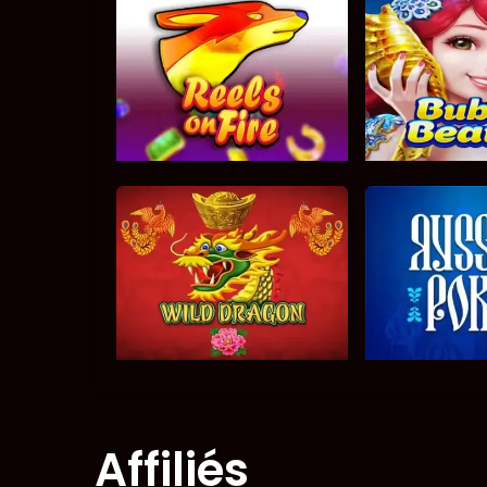
Affiliés