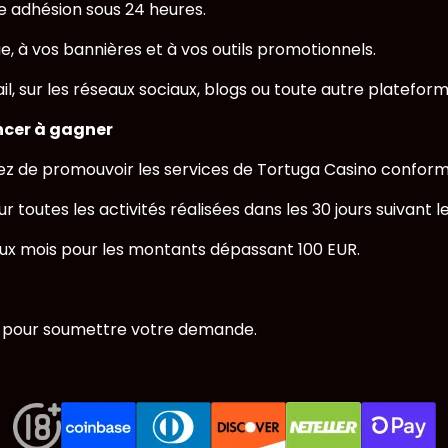
 adhésion sous 24 heures.
e, à vos bannières et à vos outils promotionnels.
, sur les réseaux sociaux, blogs ou toute autre plateform
cer à gagner
ez de promouvoir les services de Tortuga Casino confor
outes les activités réalisées dans les 30 jours suivant le
ux mois pour les montants dépassant 100 EUR.
 » pour soumettre votre demande.