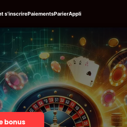
 s'inscrire
Paiements
Parier
Appli
le bonus