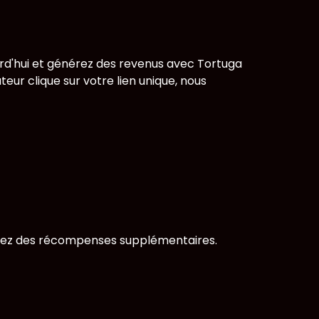
rd'hui et générez des revenus avec Tortuga
ur clique sur votre lien unique, nous
gnez des récompenses supplémentaires.