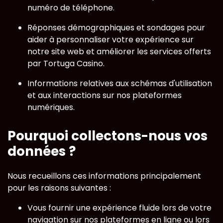
numéro de téléphone.
Réponses démographiques et sondages pour
aider à personnaliser votre expérience sur
notre site web et améliorer les services offerts
par Tortuga Casino.
Informations relatives aux schémas d'utilisation
et aux interactions sur nos plateformes
numériques.
Pourquoi collectons-nous vos
données ?
Nous recueillons ces informations principalement
pour les raisons suivantes :
Vous fournir une expérience fluide lors de votre
navigation sur nos plateformes en ligne ou lors