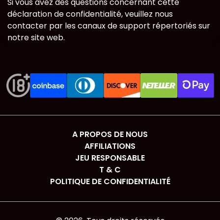
Si vous avez des questions concernant cette
déclaration de confidentialité, veuillez nous
contacter par les canaux de support répertoriés sur
notre site web.
A PROPOS DE NOUS
AFFILIATIONS
JEU RESPONSABLE
T & C
POLITIQUE DE CONFIDENTIALITÉ