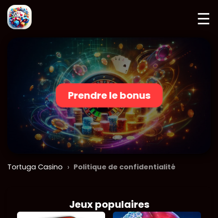
☰
Prendre le bonus
›
Tortuga Casino
Politique de confidentialité
Jeux populaires