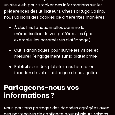
un site web pour stocker des informations sur les
préférences des utilisateurs. Chez Tortuga Casino,
nous utilisons des cookies de différentes manières :
À des fins fonctionnelles comme la
mémorisation de vos préférences (par
exemple, les paramètres d'affichage).
Outils analytiques pour suivre les visites et
mesurer l'engagement sur la plateforme.
Publicité sur des plateformes tierces en
fonction de votre historique de navigation.
Partageons-nous vos
informations ?
Nous pouvons partager des données agrégées avec
des partenaires de confiance pour plusieurs raisons,